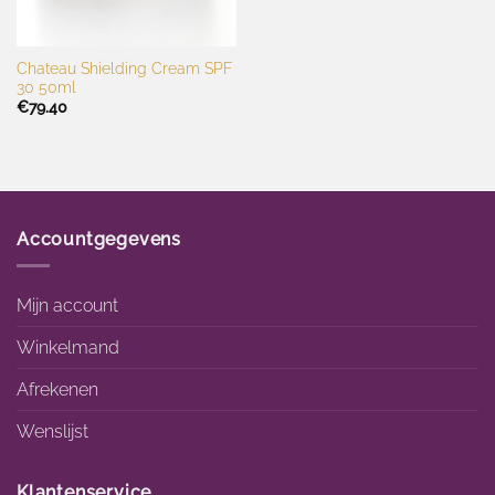
Chateau Shielding Cream SPF
30 50ml
€
79.40
Accountgegevens
Mijn account
Winkelmand
Afrekenen
Wenslijst
Klantenservice