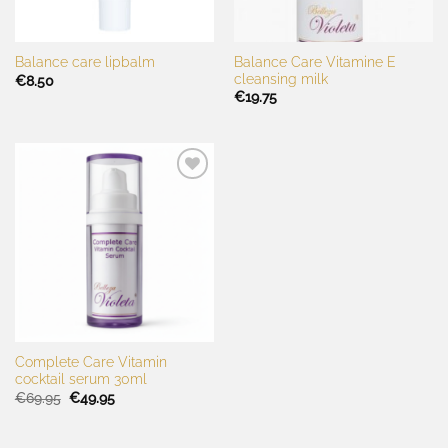
Balance Care Vitamine E
Balance care lipbalm
cleansing milk
€
8.50
€
19.75
Toevoegen
aan
wenslijst
Complete Care Vitamin
cocktail serum 30ml
Oorspronkelijke
Huidige
€
69.95
€
49.95
prijs
prijs
was:
is:
€69.95.
€49.95.