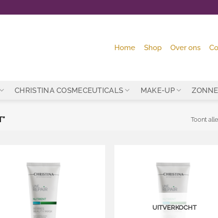
Home
Shop
Over ons
Co
CHRISTINA COSMECEUTICALS
MAKE-UP
ZONNE
T”
Toont alle
Toevoegen
Toevo
aan
aa
wenslijst
wensl
UITVERKOCHT