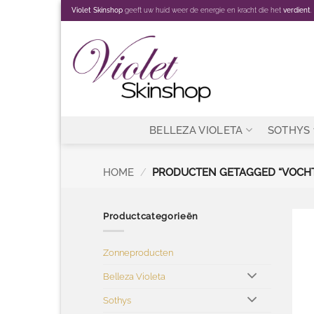
Ga
Violet Skinshop
geeft uw huid weer de energie en kracht die het
verdient
.
naar
inhoud
BELLEZA VIOLETA
SOTHYS
HOME
/
PRODUCTEN GETAGGED “VOCH
Productcategorieën
Zonneproducten
Belleza Violeta
Sothys