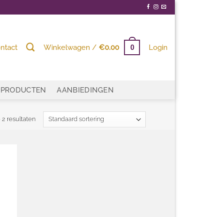
ntact
Winkelwagen /
€
0.00
Login
0
PRODUCTEN
AANBIEDINGEN
 2 resultaten
egen
n
ijst