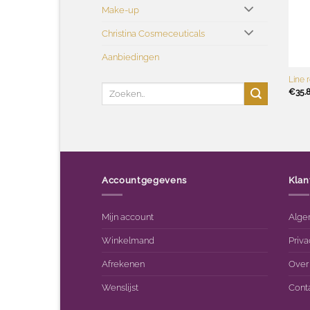
Make-up
Christina Cosmeceuticals
Aanbiedingen
+
Line 
Zoeken
€
35.
naar:
Accountgegevens
Klan
Mijn account
Alge
Winkelmand
Priva
Afrekenen
Over
Wenslijst
Cont