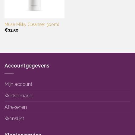
Muse Milky Cleanser 300ml
€
32.50
Accountgegevens
Mijn account
Winkelmand
Afrekenen
Wenslijst