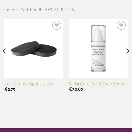
GERELATEERDE PRODUCTEN
Toevoegen
Toevoegen
aan
aan
wenslijst
wenslijst
z.01 Bamboe spons 1 stuk
Sensi Care Eye & Face Serum
€
2.75
€
30.80