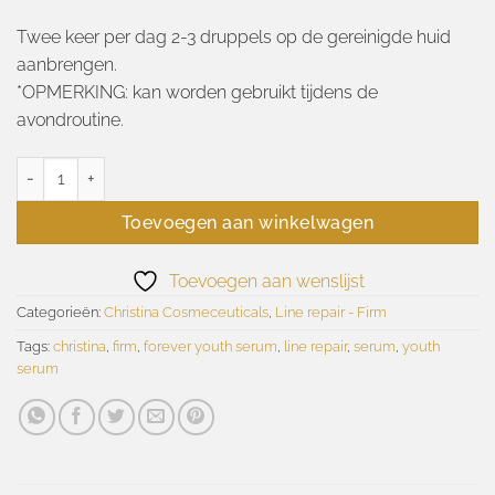
Twee keer per dag 2-3 druppels op de gereinigde huid
aanbrengen.
*OPMERKING: kan worden gebruikt tijdens de
avondroutine.
Line repair Firm forever youth serum 30ml aantal
Toevoegen aan winkelwagen
Toevoegen aan wenslijst
Categorieën:
Christina Cosmeceuticals
,
Line repair - Firm
Tags:
christina
,
firm
,
forever youth serum
,
line repair
,
serum
,
youth
serum