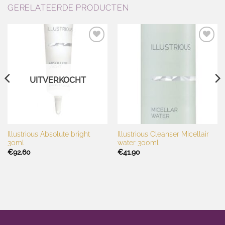
GERELATEERDE PRODUCTEN
Toevoegen
Toevoegen
aan
aan
wenslijst
wenslijst
UITVERKOCHT
Illustrious Absolute bright
Illustrious Cleanser Micellair
30ml
water 300ml
€
92.60
€
41.90