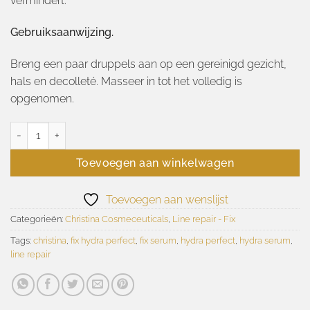
vermindert.
Gebruiksaanwijzing.
Breng een paar druppels aan op een gereinigd gezicht,
hals en decolleté. Masseer in tot het volledig is
opgenomen.
Line repair Fix hydra perfect 30ml aantal
Toevoegen aan winkelwagen
Toevoegen aan wenslijst
Categorieën:
Christina Cosmeceuticals
,
Line repair - Fix
Tags:
christina
,
fix hydra perfect
,
fix serum
,
hydra perfect
,
hydra serum
,
line repair