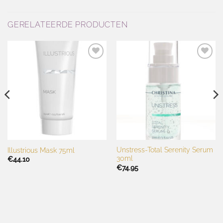
GERELATEERDE PRODUCTEN
Toevoegen
Toevoegen
aan
aan
wenslijst
wenslijst
Unstress-Total Serenity Serum
Illustrious Mask 75ml
30ml
€
44.10
€
74.95