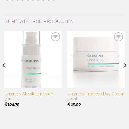
GERELATEERDE PRODUCTEN
Toevoegen
Toevoegen
aan
aan
wenslijst
wenslijst
Unstress-Absolute relaxer
Unstress-ProBiotic Day Cream
30ml
50ml
€
104.75
€
65.50