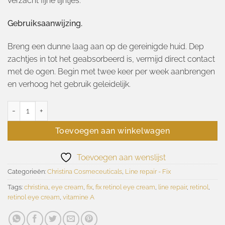
verzacht fijne lijntjes.
Gebruiksaanwijzing.
Breng een dunne laag aan op de gereinigde huid. Dep
zachtjes in tot het geabsorbeerd is, vermijd direct contact
met de ogen. Begin met twee keer per week aanbrengen
en verhoog het gebruik geleidelijk.
Line repair Fix retinol E eye cream 30ml aantal
Toevoegen aan winkelwagen
Toevoegen aan wenslijst
Categorieën:
Christina Cosmeceuticals
,
Line repair - Fix
Tags:
christina
,
eye cream
,
fix
,
fix retinol eye cream
,
line repair
,
retinol
,
retinol eye cream
,
vitamine A