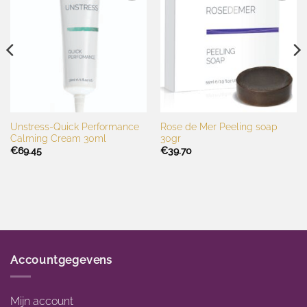
Toevoegen
Toevoegen
aan
aan
wenslijst
wenslijst
Unstress-Quick Performance
Rose de Mer Peeling soap
Calming Cream 30ml
30gr
€
69.45
€
39.70
Accountgegevens
Mijn account