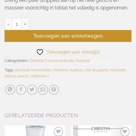
Breng een paar druppels aan op het hele gezicht en
masseer voorzichtig in totdat het volledig is opgenomen.
Nuance absolute immortelle 30ml aantal
Toevoegen aan winkelwagen
Toevoegen aan wenslijst
Categorieën:
Christina Cosmeceuticals
,
Nuance
Tags:
absolute immortelle
,
christina
,
nuance
,
olie druppels
,
retinoide
,
retinol
,
serum
,
vitamine c
GERELATEERDE PRODUCTEN