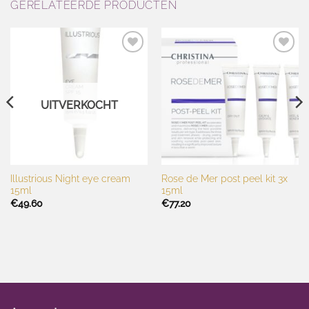
GERELATEERDE PRODUCTEN
Toevoegen
Toevoegen
aan
aan
wenslijst
wenslijst
UITVERKOCHT
Illustrious Night eye cream
Rose de Mer post peel kit 3x
15ml
15ml
€
49.60
€
77.20