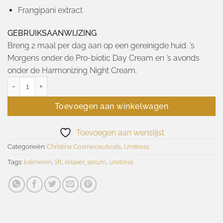
Frangipani extract
GEBRUIKSAANWIJZING
Breng 2 maal per dag aan op een gereinigde huid. ’s
Morgens onder de Pro-biotic Day Cream en ’s avonds
onder de Harmonizing Night Cream.
Unstress-Total Serenity Serum 30ml aantal
Toevoegen aan winkelwagen
Toevoegen aan wenslijst
Categorieën:
Christina Cosmeceuticals
,
Unstress
Tags:
kalmeren
,
lift
,
relaxer
,
serum
,
unstress