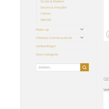
Scrubs & Maskers
Serums & Ampullen
Crèmes
Specials
Make-up
Christina Cosmeceuticals
Aanbiedingen
Geen categorie
Zoeken
naar:
G
Verkoop!
Ver
Toevoegen
aan
Toevoegen
wenslijst
aan