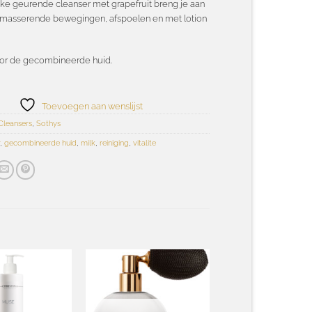
jke geurende cleanser met grapefruit breng je aan
 masserende bewegingen, afspoelen en met lotion
oor de gecombineerde huid.
Toevoegen aan wenslijst
Cleansers
,
Sothys
r
,
gecombineerde huid
,
milk
,
reiniging
,
vitalite
Toevoegen
Toevoegen
aan
aan
wenslijst
wenslijst