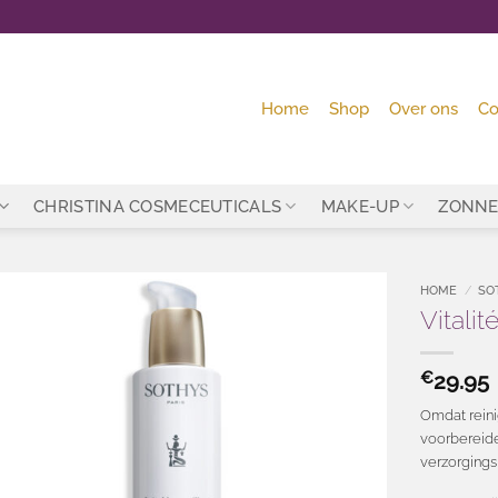
Home
Shop
Over ons
Co
CHRISTINA COSMECEUTICALS
MAKE-UP
ZONNE
HOME
/
SO
Vitali
Toevoegen
aan
wenslijst
€
29.95
Omdat reini
voorbereide
verzorgings