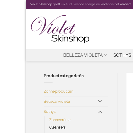
Ga
Violet Skinshop
geeft uw huid weer de energie en kracht die het
verdient
.
naar
inhoud
BELLEZA VIOLETA
SOTHYS
Productcategorieën
Zonneproducten
Belleza Violeta
Sothys
Zonnecrème
Cleansers