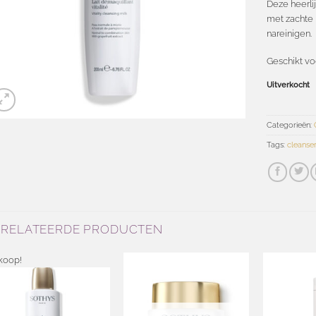
Deze heerli
met zachte
nareinigen.
Geschikt v
Uitverkocht
Categorieën:
Tags:
cleanse
ERELATEERDE PRODUCTEN
koop!
Toevoegen
aan
Toevoegen
wenslijst
aan