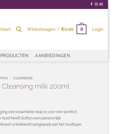
ntact
Winkelwagen /
€
0.00
Login
0
PRODUCTEN
AANBIEDINGEN
THYS
/
CLEANSERS
té Cleansing milk 200ml
ging een essentiële stap is voor een perfect
 huid heeft Sothys een persoonlijk
ritueel ontwikkeld aangepast aan het huidtype.