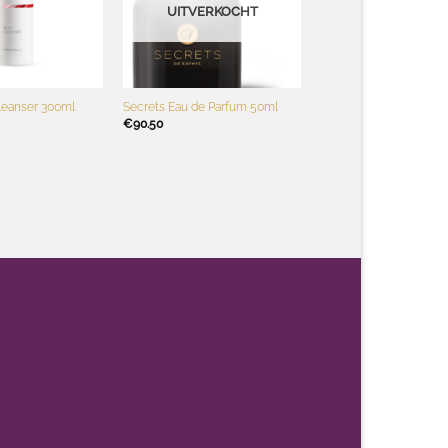
UITVERKOCHT
+
leanser 300ml
Secrets Eau de Parfum 50ml
€
90.50