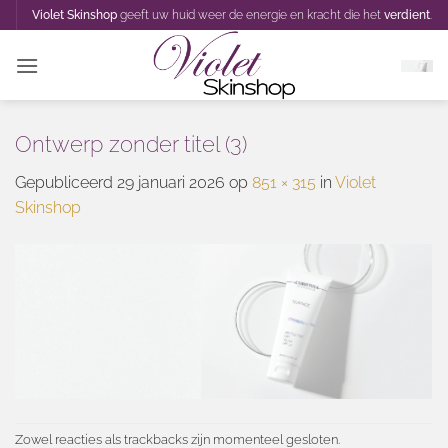
Ga
Violet Skinshop
geeft uw huid weer de energie en kracht die het
verdient
.
naar
inhoud
Ontwerp zonder titel (3)
Gepubliceerd
29 januari 2026
op
851 × 315
in
Violet
Skinshop
Zowel reacties als trackbacks zijn momenteel gesloten.