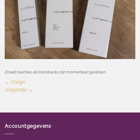
Zowel reacties als trackbacks zijn momenteel gesloten.
←
Vorige
Volgende
→
Accountgegevens