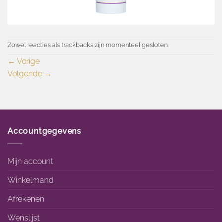
Zowel reacties als trackbacks zijn momenteel gesloten.
←
Vorige
Volgende
→
Accountgegevens
Mijn account
Winkelmand
Afrekenen
Wenslijst