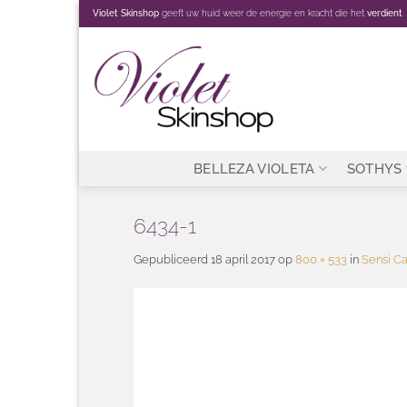
Ga
Violet Skinshop
geeft uw huid weer de energie en kracht die het
verdient
.
naar
inhoud
BELLEZA VIOLETA
SOTHYS
6434-1
Gepubliceerd
18 april 2017
op
800 × 533
in
Sensi C