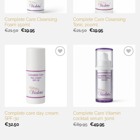
Complete Care Cleansing
Complete Care Cleansing
Foam 150ml
Tonic 200ml
Oorspronkelijke
Huidige
Oorspronkelijke
Huidige
€
21.50
€
19.95
€
21.50
€
19.95
prijs
prijs
prijs
prijs
was:
is:
was:
is:
€21.50.
€19.95.
€21.50.
€19.95.
Toevoegen
Toevoegen
aan
aan
wenslijst
wenslijst
Complete care day cream
Complete Care Vitamin
SPF-30
cocktail serum 30ml
Oorspronkelijke
Huidige
€
32.50
€
69.95
€
49.95
prijs
prijs
was:
is:
€69.95.
€49.95.