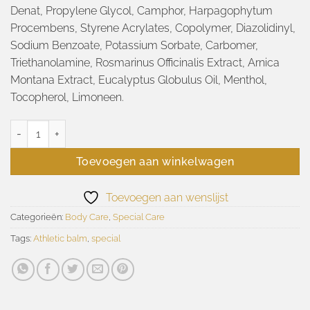
Denat, Propylene Glycol, Camphor, Harpagophytum
Procembens, Styrene Acrylates, Copolymer, Diazolidinyl,
Sodium Benzoate, Potassium Sorbate, Carbomer,
Triethanolamine, Rosmarinus Officinalis Extract, Arnica
Montana Extract, Eucalyptus Globulus Oil, Menthol,
Tocopherol, Limoneen.
Athletic balm (spier) aantal
Toevoegen aan winkelwagen
Toevoegen aan wenslijst
Categorieën:
Body Care
,
Special Care
Tags:
Athletic balm
,
special