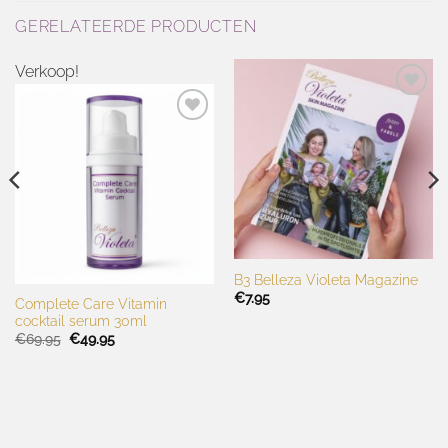
GERELATEERDE PRODUCTEN
Verkoop!
Toevoegen
aan
Toevoegen
wenslijst
aan
wenslijst
B3 Belleza Violeta Magazine
€
7.95
Complete Care Vitamin
cocktail serum 30ml
Oorspronkelijke
Huidige
€
69.95
€
49.95
prijs
prijs
was:
is:
€69.95.
€49.95.