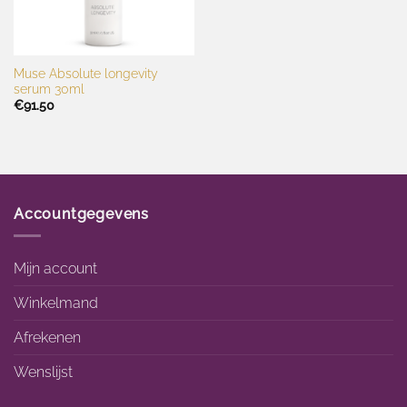
Muse Absolute longevity
serum 30ml
€
91.50
Accountgegevens
Mijn account
Winkelmand
Afrekenen
Wenslijst