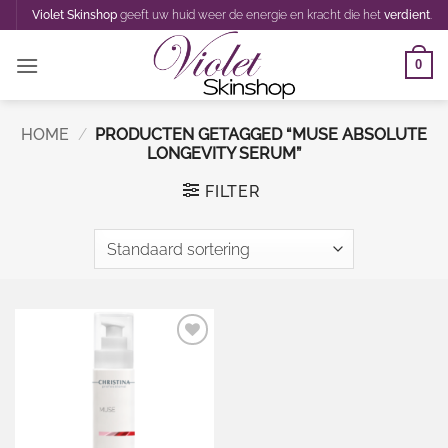
Ga
Violet Skinshop
geeft uw huid weer de energie en kracht die het
verdient
.
naar
inhoud
0
HOME
/
PRODUCTEN GETAGGED “MUSE ABSOLUTE
LONGEVITY SERUM”
FILTER
Toevoegen
aan
wenslijst