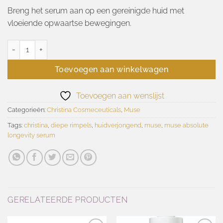
Breng het serum aan op een gereinigde huid met
vloeiende opwaartse bewegingen.
Muse Absolute longevity serum 30ml aantal
Toevoegen aan winkelwagen
Toevoegen aan wenslijst
Categorieën:
Christina Cosmeceuticals
,
Muse
Tags:
christina
,
diepe rimpels
,
huidverjongend
,
muse
,
muse absolute
longevity serum
GERELATEERDE PRODUCTEN