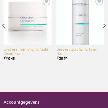
Toevoegen
Toevoegen
aan
aan
wenslijst
wenslijst
Unstress-Harmonizing Night
Unstress-Stabilizing Toner
Cream 50ml
300ml
€
69.45
€
39.70
Accountgegevens