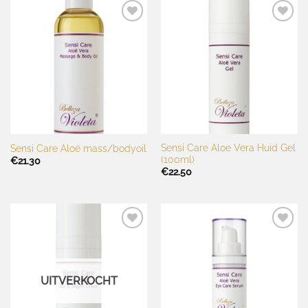
Toevoegen
Toevoegen
aan
aan
wenslijst
wenslijst
Sensi Care Aloe Vera Huid Gel
Sensi Care Aloë mass/bodyoil
(100ml)
€
21.30
€
22.50
Toevoegen
Toevoegen
aan
aan
wenslijst
wenslijst
UITVERKOCHT