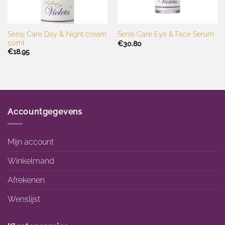
Sensi Care Day & Night cream
Sensi Care Eye & Face Serum
50ml
€
30.80
€
18.95
Accountgegevens
Mijn account
Winkelmand
Afrekenen
Wenslijst