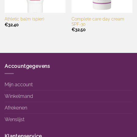
Complete care day cream
Athletic balm (spier)
SPF-30
€
32.40
€
32.50
Accountgegevens
Mijn account
Winkelmand
Afrekenen
Wenslijst
Klantenservice