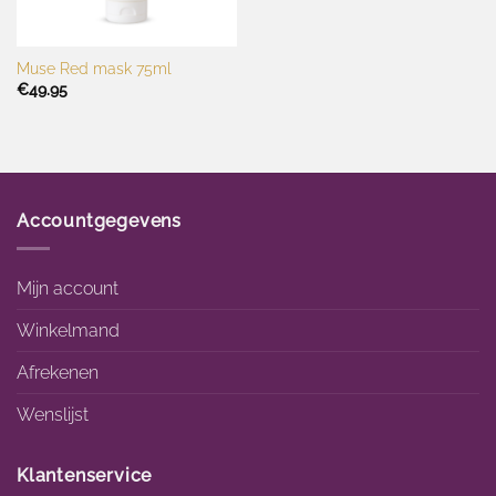
Muse Red mask 75ml
€
49.95
Accountgegevens
Mijn account
Winkelmand
Afrekenen
Wenslijst
Klantenservice