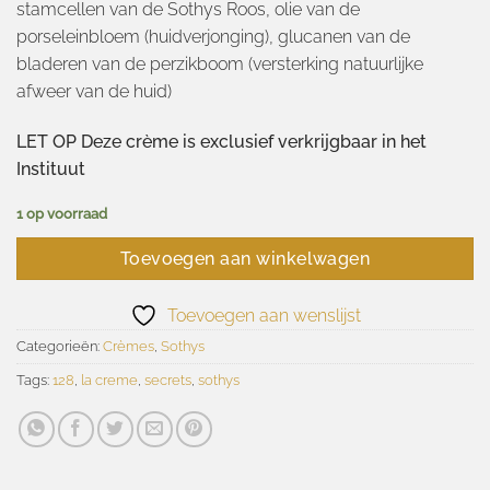
stamcellen van de Sothys Roos, olie van de
porseleinbloem (huidverjonging), glucanen van de
bladeren van de perzikboom (versterking natuurlijke
afweer van de huid)
LET OP Deze crème is exclusief verkrijgbaar in het
Instituut
1 op voorraad
Toevoegen aan winkelwagen
Toevoegen aan wenslijst
Categorieën:
Crèmes
,
Sothys
Tags:
128
,
la creme
,
secrets
,
sothys