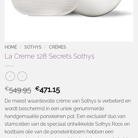
HOME
/
SOTHYS
/
CRÈMES
La Creme 128 Secrets Sothys
Oorspronkelijke
Huidige
549.95
471.15
€
€
prijs
prijs
De meest waardevolle crème van Sothys is verbeterd en
was:
is:
wordt beschermd in een uniek genummerde
€549.95.
€471.15.
handgemaakte porseleinen pot. Een exclusief duo van
stamcellen van de speciaal ontwikkelde Sothys Roos en
kostbare olie van de porseleinbloem hebben een