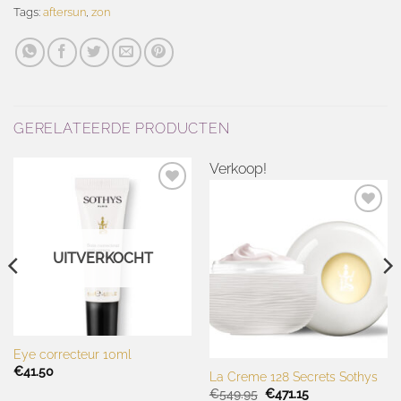
Tags:
aftersun
,
zon
GERELATEERDE PRODUCTEN
Verkoop!
Toevoegen
aan
Toevoegen
wenslijst
aan
wenslijst
UITVERKOCHT
Eye correcteur 10ml
€
41.50
La Creme 128 Secrets Sothys
Oorspronkelijke
Huidige
€
549.95
€
471.15