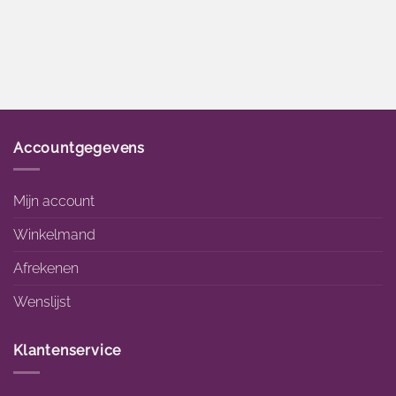
prijs
prijs
was:
is:
€549.95.
€471.15.
Accountgegevens
Mijn account
Winkelmand
Afrekenen
Wenslijst
Klantenservice