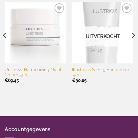
Toevoegen
Toevoegen
aan
aan
wenslijst
wenslijst
UITVERKOCHT
Unstress-Harmonizing Night
Illustrious SPF 15 Handcream
Cream 50ml
75ml
€
69.45
€
30.85
Accountgegevens