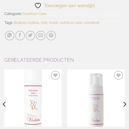
Toevoegen aan wenslijst
Categorie:
Nutritive Care
Tags:
Belleza violeta
,
cbd
,
mask
,
nutritive care
,
voedend
GERELATEERDE PRODUCTEN
Toevoegen
Toevoegen
aan
aan
wenslijst
wenslijst