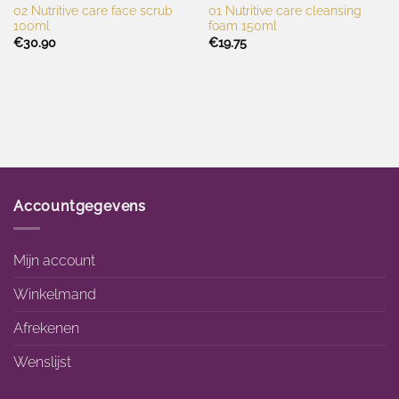
02 Nutritive care face scrub
01 Nutritive care cleansing
100ml
foam 150ml
€
30.90
€
19.75
Accountgegevens
Mijn account
Winkelmand
Afrekenen
Wenslijst