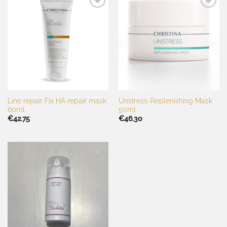
Toevoegen
Toevoegen
aan
aan
wenslijst
wenslijst
Line repair Fix HA repair mask
Unstress-Replenishing Mask
60ml
50ml
€
42.75
€
46.30
Toevoegen
aan
wenslijst