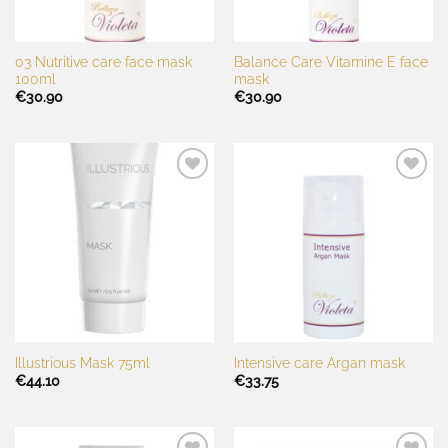
03 Nutritive care face mask
Balance Care Vitamine E face
100ml
mask
€
30.90
€
30.90
Toevoegen
Toevoegen
aan
aan
wenslijst
wenslijst
Illustrious Mask 75ml
Intensive care Argan mask
€
44.10
€
33.75