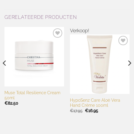
GERELATEERDE PRODUCTEN
Verkoop!
Toevoegen
aan
Toevoegen
wenslijst
aan
wenslijst
Muse Total Resilience Cream
50ml
HypoSenz Care Aloë Vera
€
82.50
Hand Crème 100ml
Oorspronkelijke
Huidige
€
17.95
€
16.95
prijs
prijs
was:
is:
€17.95.
€16.95.