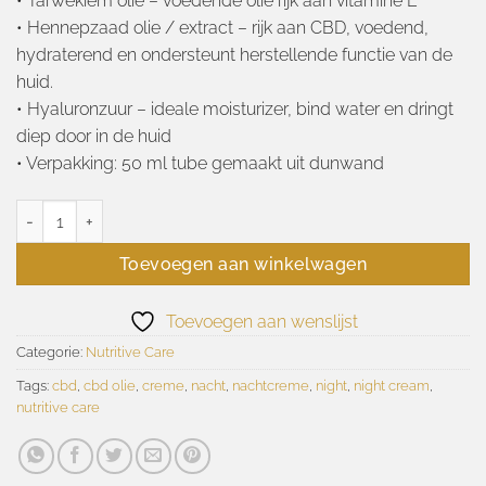
• Tarwekiem olie – voedende olie rijk aan vitamine E
• Hennepzaad olie / extract – rijk aan CBD, voedend,
hydraterend en ondersteunt herstellende functie van de
huid.
• Hyaluronzuur – ideale moisturizer, bind water en dringt
diep door in de huid
• Verpakking: 50 ml tube gemaakt uit dunwand
06 Nutritive care night cream 50ml aantal
Toevoegen aan winkelwagen
Toevoegen aan wenslijst
Categorie:
Nutritive Care
Tags:
cbd
,
cbd olie
,
creme
,
nacht
,
nachtcreme
,
night
,
night cream
,
nutritive care