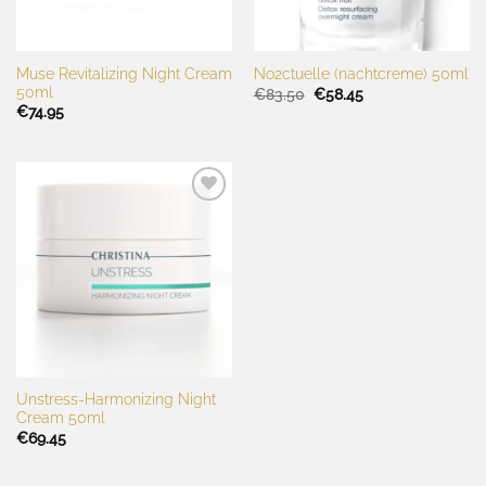
Muse Revitalizing Night Cream
No2ctuelle (nachtcreme) 50ml
50ml
Oorspronkelijke
Huidige
€
83.50
€
58.45
prijs
prijs
€
74.95
was:
is:
€83.50.
€58.45.
Toevoegen
aan
wenslijst
Unstress-Harmonizing Night
Cream 50ml
€
69.45