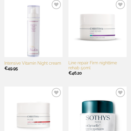
Toevoegen
Toevoegen
aan
aan
wenslijst
wenslijst
Line repair Firm nighttime
Intensive Vitamin Night cream
rehab 50ml
€
49.95
€
46.20
Toevoegen
Toevoegen
aan
aan
wenslijst
wenslijst