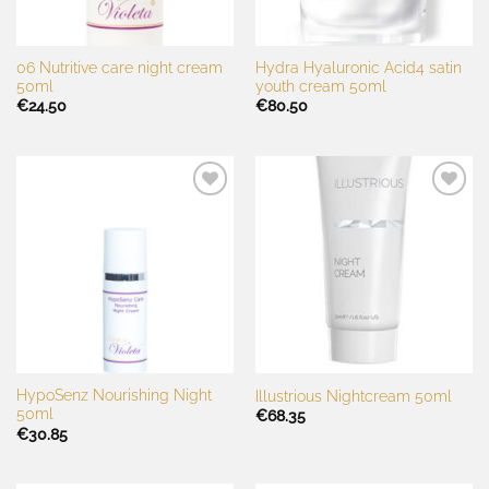
06 Nutritive care night cream
Hydra Hyaluronic Acid4 satin
50ml
youth cream 50ml
€
24.50
€
80.50
Toevoegen
Toevoegen
aan
aan
wenslijst
wenslijst
HypoSenz Nourishing Night
Illustrious Nightcream 50ml
50ml
€
68.35
€
30.85