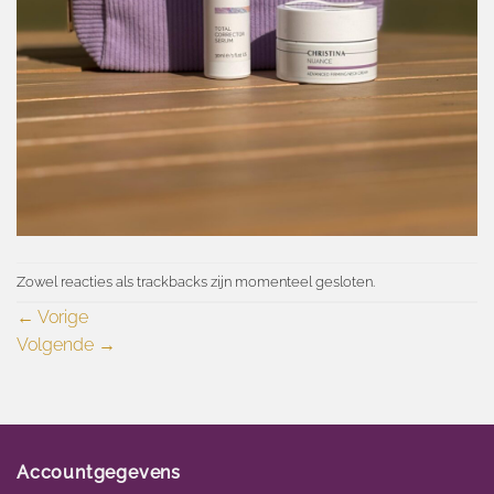
Zowel reacties als trackbacks zijn momenteel gesloten.
←
Vorige
Volgende
→
Accountgegevens