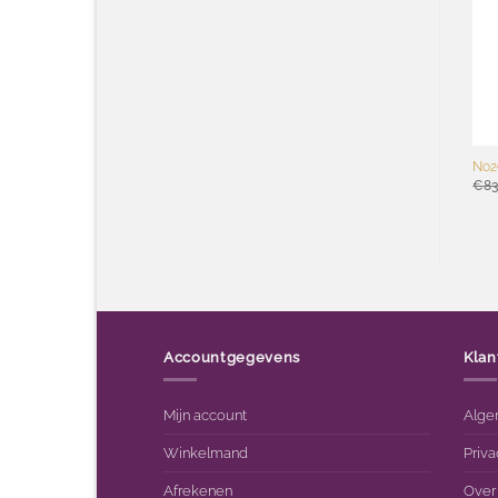
wenslijst
wenslijst
+
+
Illustrious SPF 50 Daycream
Illustrious Nightcream 50ml
50ml
€
68.35
No2
€
68.35
€
83
Accountgegevens
Klan
Mijn account
Alge
Winkelmand
Priva
Afrekenen
Over