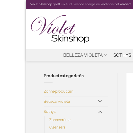
Ga
Violet Skinshop
geeft uw huid weer de energie en kracht die het
verdient
.
naar
inhoud
BELLEZA VIOLETA
SOTHYS
Productcategorieën
Zonneproducten
Belleza Violeta
Sothys
Zonnecrème
Cleansers