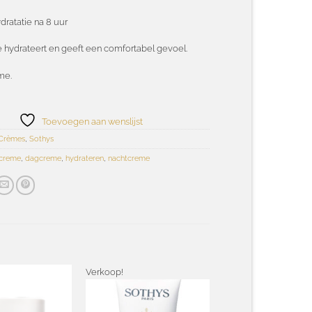
dratatie na 8 uur
hydrateert en geeft een comfortabel gevoel.
me.
Toevoegen aan wenslijst
Crèmes
,
Sothys
 creme
,
dagcreme
,
hydrateren
,
nachtcreme
Verkoop!
Toevoegen
aan
Toevoegen