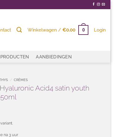
ntact
Winkelwagen /
€
0.00
Login
0
PRODUCTEN
AANBIEDINGEN
THYS
/
CRÈMES
Hyaluronic Acid4 satin youth
 50ml
variant.
ie na 3 uur