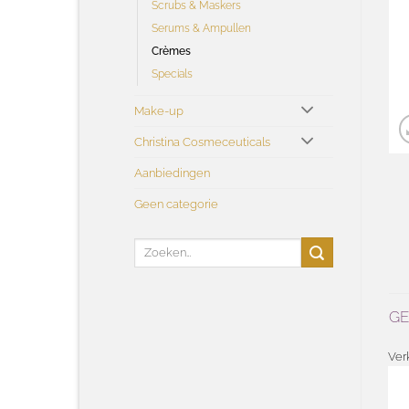
Scrubs & Maskers
Serums & Ampullen
Crèmes
Specials
Make-up
Christina Cosmeceuticals
Aanbiedingen
Geen categorie
Zoeken
naar:
G
Ver
Toevoegen
Toevoegen
aan
aan