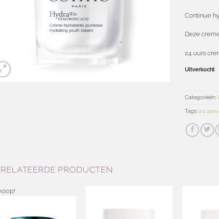
Continue hy
Deze creme 
24 uurs cre
Uitverkocht
Categorieën:
Tags:
24 uurs
ERELATEERDE PRODUCTEN
koop!
Toevoegen
aan
Toevoegen