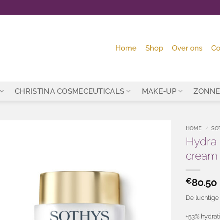
Home
Shop
Over ons
Co
CHRISTINA COSMECEUTICALS
MAKE-UP
ZONNE
HOME
/
SO
Hydra 
Toevoegen
cream
aan
wenslijst
€
80.50
De luchtige 
+53% hydrat