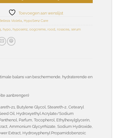
Toevoegen aan wenslijst
Belleza Violeta
,
HypoSenz Care
g
,
hypo
,
hyposenz
,
oogcreme
,
rood
,
rosacea
,
serum
ptimale balans van beschermende, hydraterende en
elte aanbrengen)
areth-21, Butylene Glycol, Steareth-2, Cetearyl
 Seed Oil, Hydroxyethyl Acrylate/Sodium
anthenol, Parfum, Tocopherol, Ethylhexylglycerin,
xtract, Ammonium Glycyrrhizate, Sodium Hydroxide,
 Flower Extract, Hydroxyphenyl Propamidobenzoic