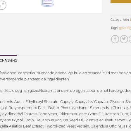
Categorieën:
Tags:
gevoeli
CHRIJVING
fessioneel cosmeticum voor de gevoelige huid en rosacea huid met een o
dverzorgende plantaardige ingrediënten.
chikt als oog -en gezichtserum. (rondom de ogen alleen op het harde gede
redients: Aqua, Ethylhexyl Stearate, Caprylyl Caprylate/Caprate, Glycerin, Ste
ohol, Butyrospermum Parkii Butter, Phenoxyethanol, Simmondsia Chinensis
yloyldimethyl Taurate Copolymer, Triticum Vulgare Germ Oil, Xanthan Gum, P
tylene Glycol, Escin, Helianthus Annuus Seed Oil, Ruscus Aculeatus Root E
tella Asiatica Leaf Extract, Hydrolyzed Yeast Protein, Calendula Officinalis