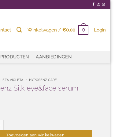
ntact
Winkelwagen /
€
0.00
Login
0
PRODUCTEN
AANBIEDINGEN
LLEZA VIOLETA
/
HYPOSENZ CARE
enz Silk eye&face serum
lk eye&face serum 30ml aantal
Toevoegen aan winkelwagen