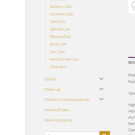
Balance Care
Intensive Care
Vital Care
Special Care
Bindweefsel
Body Care
Sun Care
Hand & Feet Care
BES
Ampullen
Pro
Sothys
hui
Make-up
Ges
Christina Cosmeceuticals
Ing
Aanbiedingen
Alc
Acr
Geen categorie
Pen
Cen
Zoeken