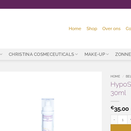
Home
Shop
Over ons
Co
CHRISTINA COSMECEUTICALS
MAKE-UP
ZONNE
HOME
/
BE
HypoS
Toevoegen
30ml
aan
wenslijst
€
35.00
HypoSenz Si