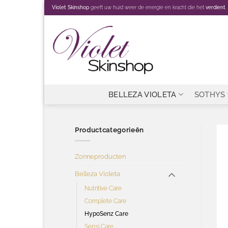
Ga
Violet Skinshop
geeft uw huid weer de energie en kracht die het
verdient
.
naar
inhoud
BELLEZA VIOLETA
SOTHYS
Productcategorieën
Zonneproducten
Belleza Violeta
Nutritive Care
Complete Care
HypoSenz Care
Sensi Care