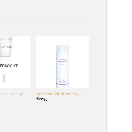
Toevoegen
Toevoegen
aan
aan
wenslijst
wenslijst
VERKOCHT
+
solute bright 30ml
HypoSenz Silk Cleanser 150ml
€
22.95